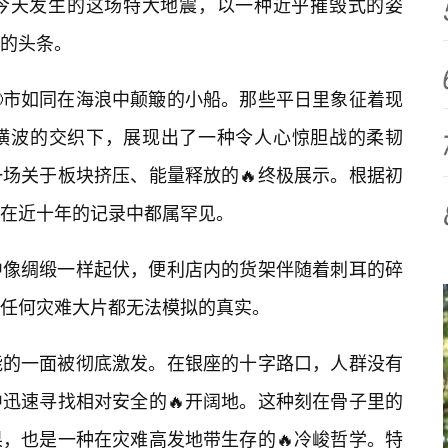
今天发生的这场特大地震，以一种近乎摧毁式的姿
体的头条。
市如同在海浪中颠簸的小船。那些平日里象征着现
横波的交织下，展现出了一种令人心惊胆战的柔韧
场关于板块挤压、能量释放的🔥终极展示。根据初
在近十年的记录中都属罕见。
中像绸缎一样起伏，便利店内的货架伴随着刺耳的碎
任何灾难大片都无法模拟的真实。
能的一面被彻底激发。在银座的十字路口，人群没有
迅速寻找相对安全的🔥开阔地。这种刻在骨子里的
，也是一种在灾难高发地带生存的🔥冷峻哲学。特