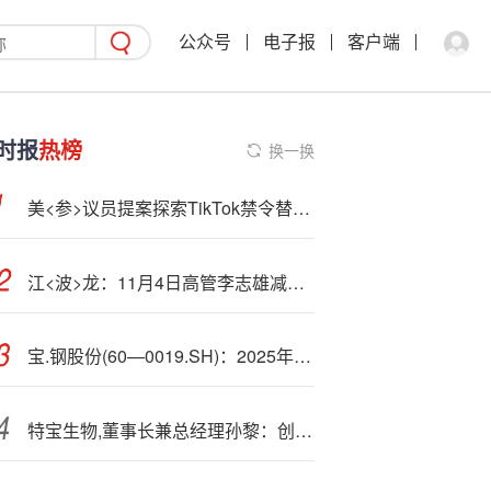
公众号
电子报
客户端
时报
热榜
换一换
美<参>议员提案探索TikTok禁令替代方案
江<波>龙：11月4日高管李志雄减持股份合计10万股
宝.钢股份(60—0019.SH)：2025年三季报净利润为79.59亿元、同比较去年同期上涨35.32%
特宝生物,董事长兼总经理孙黎：创新永不止步，生物医药没有“老本”可吃丨我在“十四五”这五年 上市公司在行动