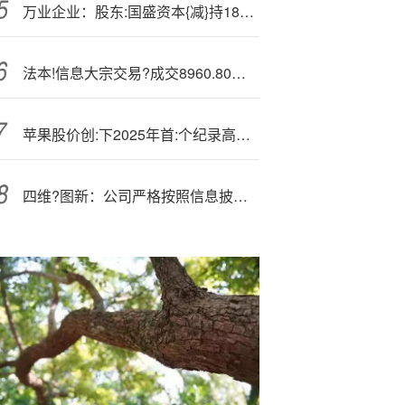
万业企业：股东:国盛资本{减}持186.12万股，减持计划实施完毕
法本!信息大宗交易?成交8960.80万元
苹果股价创:下2025年首:个纪录高点 受iPhone新机需求强劲推动
四维?图新：公司严格按照信息披露相关规定履行信息披露义务