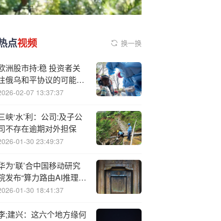
热点
视频
换一换
欧洲股市持:稳 投资者关
注俄乌和平协议的可能性
及英伟达业绩
2026-02-07 13:37:37
三峡‘水’利：公司:及子公
司不存在逾期对外担保
2026-01-30 23:49:37
华为‘联’合中国移动研究
院发布“算力路由AI推理及
视联网应用样板”
2026-01-30 18:41:37
李;建兴：这六个地方缘何