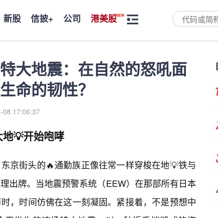
新股
信披+
公司
港美股
特大地震：在自然的怒吼面
生命的韧性？
-08 17:06:37
地💡开始咆哮
东京街头的🔥通勤族正像往常一样穿梭在地💡铁与
理出牌。当地震预警系统（EEW）在那部所有日本
声时，时间仿佛在这一刻凝固。紧接着，不是预想中