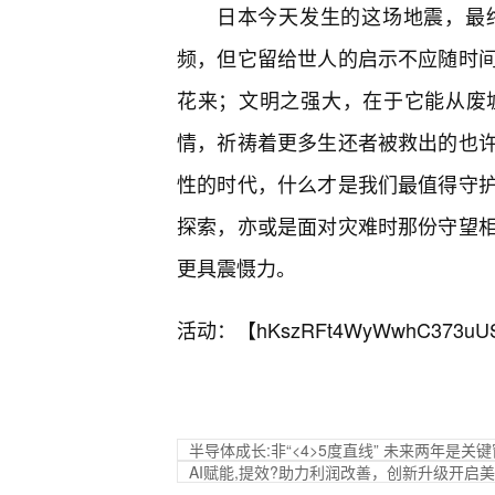
日本今天发生的这场地震，最
频，但它留给世人的启示不应随时
花来；文明之强大，在于它能从废
情，祈祷着更多生还者被救出的也
性的时代，什么才是我们最值得守
探索，亦或是面对灾难时那份守望相
更具震慑力。
活动：【
hKszRFt4WyWwhC373uU
半导体成长:非“<4>5度直线” 未来两年是关
AI赋能,提效?助力利润改善，创新升级开启